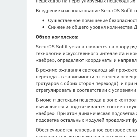
пешеходов на нерегулируемых пешеходных 
Внедрение и использование SecurOS Soffit
Существенное повышение безопасност
Снижение общего уровня количества Д
Обзор комплекса:
SecurOS Soffit устанавливается на опору 
технологий искусственного интеллекта и ко
«зебре», определяют координаты и направл
В режиме ожидания светодиодный прожектор
перехода ‒ в зависимости от степени освещ
тротуаров с обоих сторон перехода), и пр
отрегулировать в соответствии с условиями
В момент детекции пешехода в зоне контро
вычисляется и подсвечивается соответств
«зебре». При этом динамическая подсветка
подсветка остальных модулей продолжит ф
Обеспечивается непрерывное световое соп
освещает только пешеходов и не слепит вод