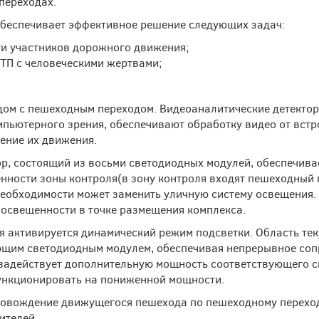
переходах.
 обеспечивает эффективное решение следующих задач:
и участников дорожного движения;
ТП с человеческими жертвами;
рядом с пешеходным переходом. Видеоаналитические детекто
мпьютерного зрения, обеспечивают обработку видео от вст
ение их движения.
, состоящий из восьми светодиодных модулей, обеспечива
енности зоны контроля(в зону контроля входят пешеходный
и необходимости может заменить уличную систему освещения
 освещенности в точке размещения комплекса.
ля активируется динамический режим подсветки. Область т
ующим светодиодным модулем, обеспечивая непрерывное со
 задействует дополнительную мощность соответствующего с
ункционировать на пониженной мощности.
ровождение движущегося пешехода по пешеходному перехо
ителей.