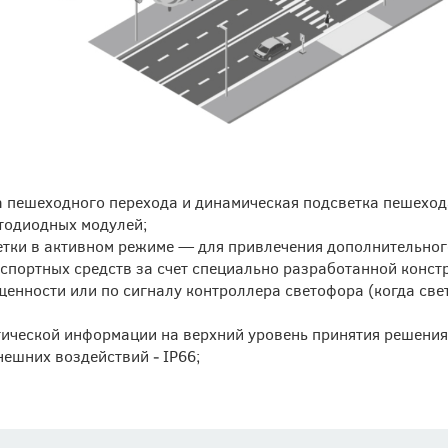
 пешеходного перехода и динамическая подсветка пешехода
тодиодных модулей;
тки в активном режиме — для привлечения дополнительног
нспортных средств за счет специально разработанной конст
щенности или по сигналу контроллера светофора (когда св
тической информации на верхний уровень принятия решения
ешних воздействий ‒ IP66;