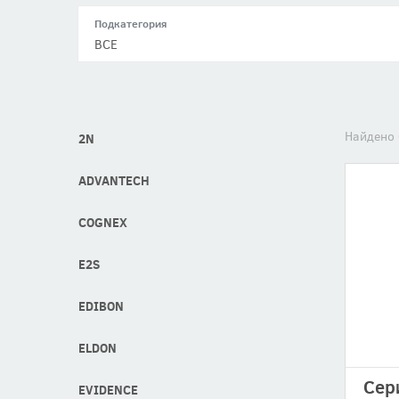
Подкатегория
ВСЕ
Найдено 
2N
ADVANTECH
COGNEX
E2S
EDIBON
ELDON
Сер
EVIDENCE