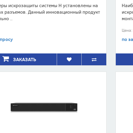
еры искрозащиты системы H установлены на
Наиб
ах разъемов. Данный инновационный продукт
искр
ьно ..
монт
Цена:
апросу
по з
ЗАКАЗАТЬ