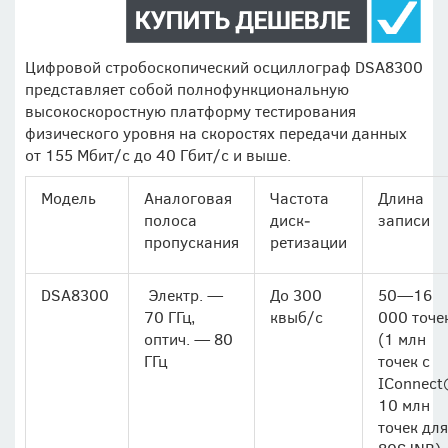
Цифровой стробоскопический осциллограф DSA8300
представляет собой полнофункциональную
высокоскоростную платформу тестирования
физического уровня на скоростях передачи данных
от 155 Мбит/с до 40 Гбит/с и выше.
Модель
Аналоговая
Частота
Длина
полоса
диск­
записи
пропускания
ретизации
DSA8300
Электр. —
До 300
50—16
70 ГГц,
квыб/с
000 точе
оптич. — 80
(1 млн
ГГц
точек с
IConnect
10 млн
точек для