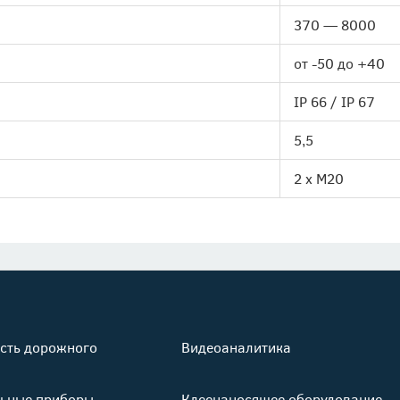
370 — 8000
от -50 до +40
IP 66 / IP 67
5,5
2 х M20
сть дорожного
Видеоаналитика
ьные приборы
Клеенаносящее оборудование